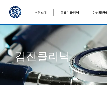
병원소개
호흡기클리닉
만성질환
검진클리닉